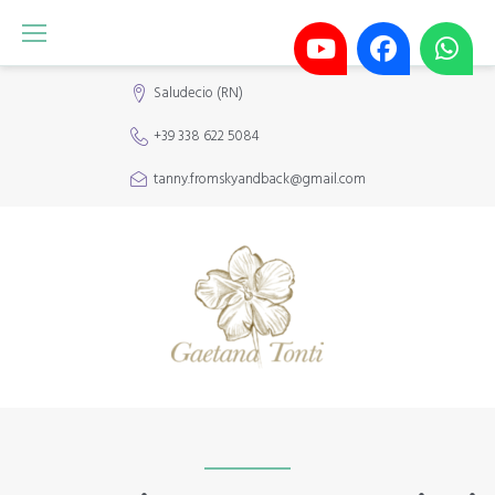
Skip
to
content
Saludecio (RN)
+39 338 622 5084
tanny.fromskyandback@gmail.com