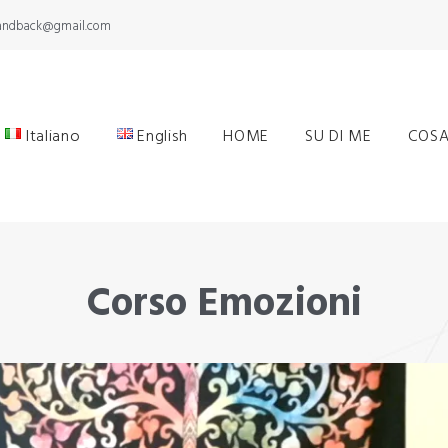
yandback@gmail.com
Italiano
English
HOME
SU DI ME
COSA
Corso Emozioni