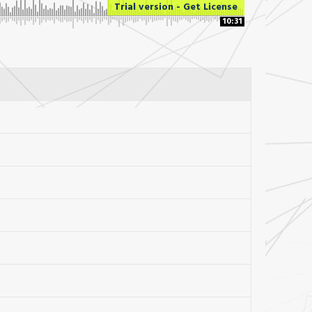
Trial version - Get License
10:31