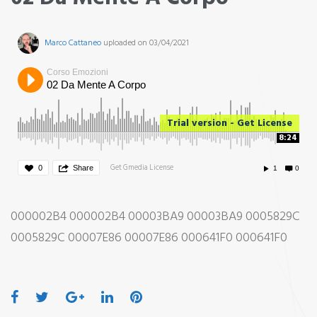
Marco Cattaneo
uploaded on 03/04/2021
Corso Emozioni
02 Da Mente A Corpo
Trial version - Get License
8:24
Get Gmedia License
0
Share
1
0
000002B4 000002B4 00003BA9 00003BA9 0005829C
0005829C 00007E86 00007E86 000641F0 000641F0
Facebook
Twitter
Google+
LinkedIn
Pinterest