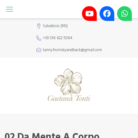
Skip
to
content
Saludecio (RN)
+39 338 622 5084
tanny.fromskyandback@gmail.com
02 Da Mente A Corpo