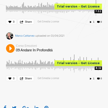
Trial version - Get License
7:52
Get Gmedia License
0
Share
1
0
Marco Cattaneo
uploaded on 03/04/2021
Corso Emozioni
09 Andare In Profonditá
Trial version - Get License
8:32
Get Gmedia License
0
Share
1
0