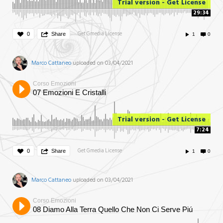
Trial version - Get License
29:34
Get Gmedia License
0
Share
1
0
Marco Cattaneo
uploaded on 03/04/2021
Corso Emozioni
07 Emozioni E Cristalli
Trial version - Get License
7:24
Get Gmedia License
0
Share
1
0
Marco Cattaneo
uploaded on 03/04/2021
Corso Emozioni
08 Diamo Alla Terra Quello Che Non Ci Serve Piú