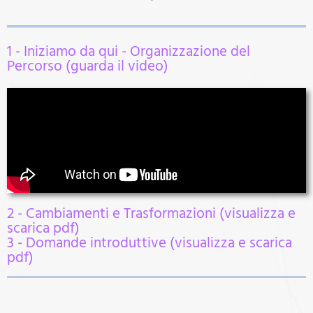
1 - Iniziamo da qui - Organizzazione del
Percorso (guarda il video)
2 - Cambiamenti e Trasformazioni (visualizza e
scarica pdf)
3 - Domande introduttive (visualizza e scarica
pdf)