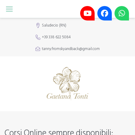
Skip
to
content
Saludecio (RN)
+39 338 622 5084
tanny.fromskyandback@gmail.com
Eventi,
Corsi Online sempre disponibili: