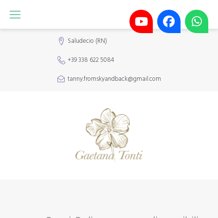
Saludecio (RN)
+39 338 622 5084
tanny.fromskyandback@gmail.com