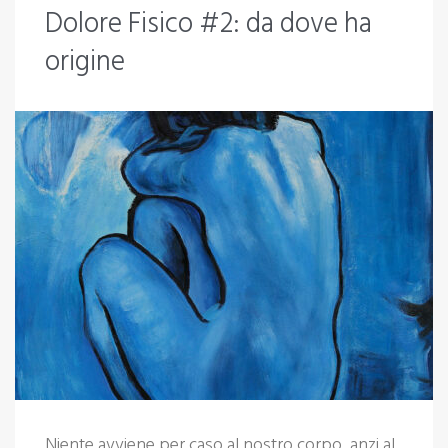
Dolore Fisico #2: da dove ha
2
origine
Maggio
2022
Niente avviene per caso al nostro corpo, anzi al