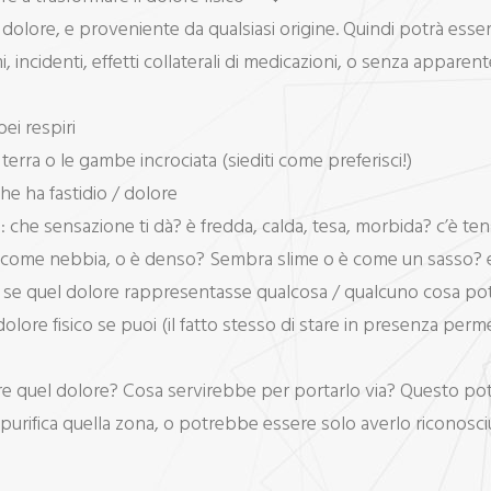
i dolore, e proveniente da qualsiasi origine. Quindi potrà esser
 incidenti, effetti collaterali di medicazioni, o senza apparen
ei respiri
a terra o le gambe incrociata (siediti come preferisci!)
he ha fastidio / dolore
e: che sensazione ti dà? è fredda, calda, tesa, morbida? c’è 
é come nebbia, o è denso? Sembra slime o è come un sasso? é 
, se quel dolore rappresentasse qualcosa / qualcuno cosa p
olore fisico se puoi (il fatto stesso di stare in presenza perm
re quel dolore? Cosa servirebbe per portarlo via? Questo pot
rifica quella zona, o potrebbe essere solo averlo riconosci