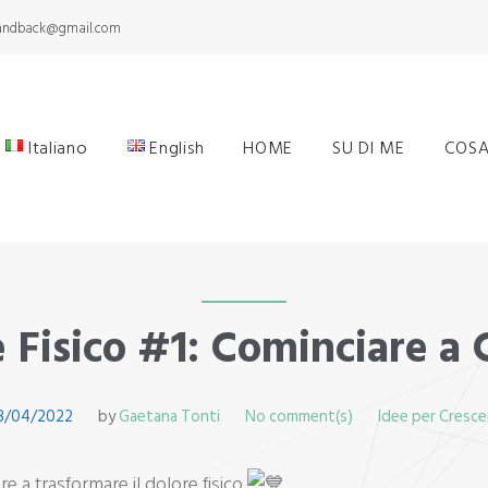
yandback@gmail.com
Italiano
English
HOME
SU DI ME
COSA
 Fisico #1: Cominciare a 
3/04/2022
by
Gaetana Tonti
No comment(s)
Idee per Cresce
re a trasformare il dolore fisico