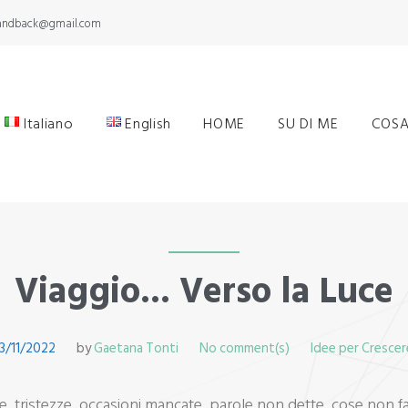
yandback@gmail.com
Italiano
English
HOME
SU DI ME
COSA
Viaggio... Verso la Luce
13/11/2022
by
Gaetana Tonti
No comment(s)
Idee per Crescer
, tristezze, occasioni mancate, parole non dette, cose non fa