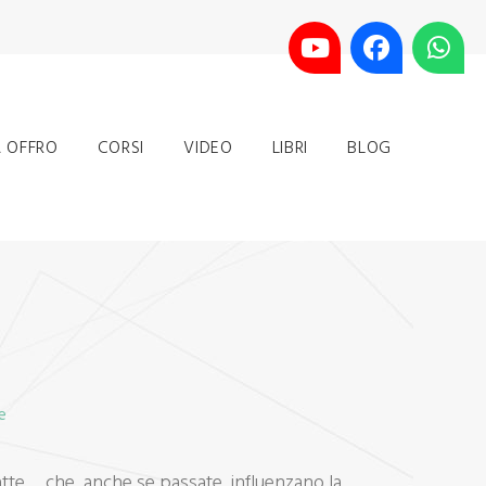
 OFFRO
CORSI
VIDEO
LIBRI
BLOG
e
tte…. che, anche se passate, influenzano la