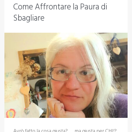
Come Affrontare la Paura di
12
Sbagliare
Aprile
2022
Avrò fatto la cosa giusta? …. ma giusta per CHI!?