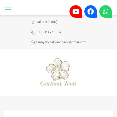
Saludecio (RN)
+39 338 622 5084
tanny.fromskyandback@gmail.com