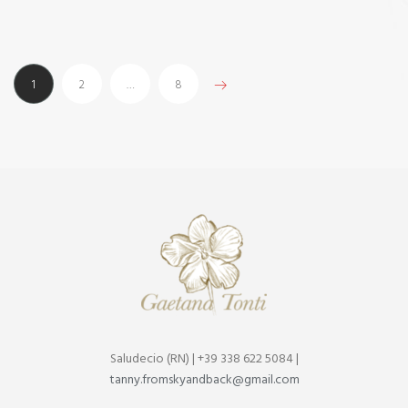
1
2
…
8
Saludecio (RN) | +39 338 622 5084 |
tanny.fromskyandback@gmail.com